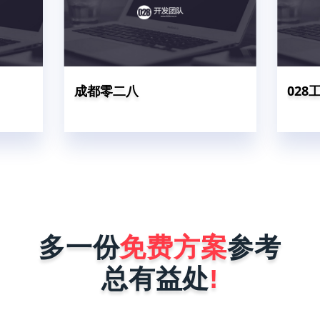
成都零二八
028
多一份
免费方案
参考
总有益处
!