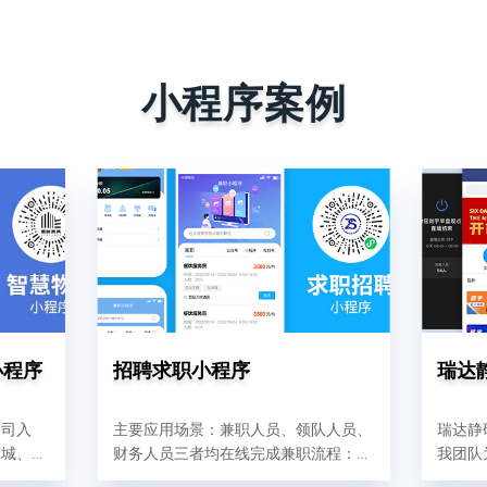
小程序案例
小程序
招聘求职小程序
瑞达
公司入
主要应用场景：兼职人员、领队人员、
瑞达静
商城、员
财务人员三者均在线完成兼职流程：从
我团队
会议室预
报名、审核、签入、签出、结算、提现
服务其