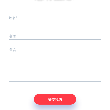
姓名*
电话