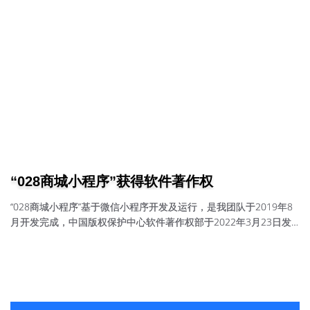
“028商城小程序”获得软件著作权
“028商城小程序”基于微信小程序开发及运行，是我团队于2019年8
月开发完成，中国版权保护中心软件著作权部于2022年3月23日发
放；证书号：软著登字第9335895号应用场景品牌B2C商城帮品牌商
搭建私域官方旗舰店，融合品牌形象，实现全渠道卖货+多场景营销
+智能数据分析，直面消费者，把会员握在自己手中。直播商城集预
热、互动、购物、裂变营销为一体，既能用视频号等直播卖货，也
能嫁接到爱逛等直播平台，边播边卖。二级分销商城把...