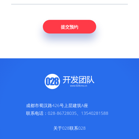
成都市蜀汉路426号上层建筑A座
联系电话：028-86728035、13540281588
关于028
联系028