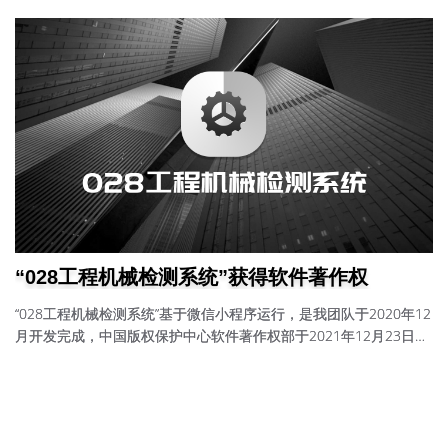
类，从废塑料、废纸、废旧纺织品、废玻璃到废金属等，...
“028工程机械检测系统”获得软件著作权
“028工程机械检测系统”基于微信小程序运行，是我团队于2020年12
月开发完成，中国版权保护中心软件著作权部于2021年12月23日发
放；软著登字第8837854号应用场景为工程机械从业者而服务，与
物联网技术相接合。采集机械（挖掘机、推土机等一系列工程机
械）工作时长、待机时长，有效提升机械设备工作效率；★ 开发目
的：实时检测设备运行情况★面向行业/领域 ：挖土机、推土机等工
程机械工作场景★ 软件的主要功能：设备安装至工程机...