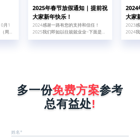
2025年春节放假通知 | 提前祝
202
大家新年快乐！
大家
10月1
2024感谢一路有您的支持和信任！
202
日（周
2025我们即如以往兢兢业业~下面是我
202
带来的不
司2025年春节放假安排：
司20
请直电：
7。
多一份
免费方案
参考
总有益处
!
姓名*