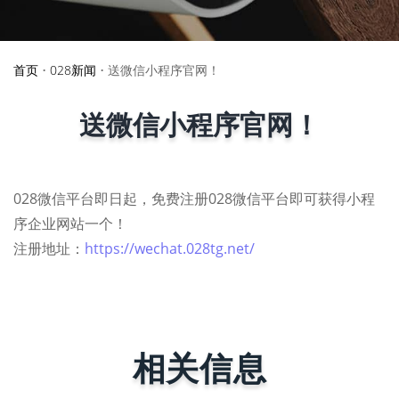
首页
•
028新闻
•
送微信小程序官网！
送微信小程序官网！
028微信平台即日起，免费注册028微信平台即可获得小程
序企业网站一个！
注册地址：
https://wechat.028tg.net/
相关信息