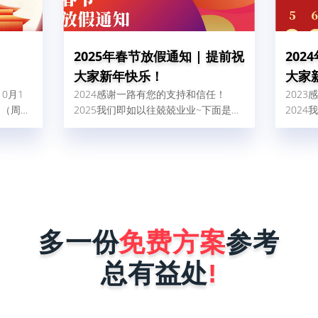
2025年春节放假通知 | 提前祝
202
大家新年快乐！
大家
10月1
2024感谢一路有您的支持和信任！
202
日（周
2025我们即如以往兢兢业业~下面是我
202
带来的不
司2025年春节放假安排：
司20
请直电：
7。
多一份
免费方案
参考
总有益处
!