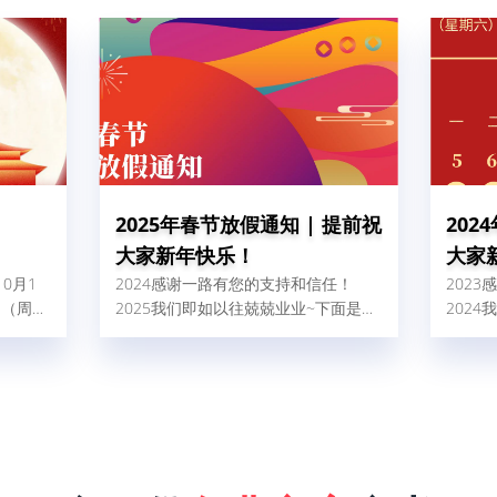
2025年春节放假通知 | 提前祝
202
大家新年快乐！
大家
10月1
2024感谢一路有您的支持和信任！
202
日（周
2025我们即如以往兢兢业业~下面是我
202
带来的不
司2025年春节放假安排：
司20
请直电：
7。