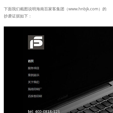
下面我们截图说明海南百家客集团（www.hnbjk.com）的
抄袭证据如下：