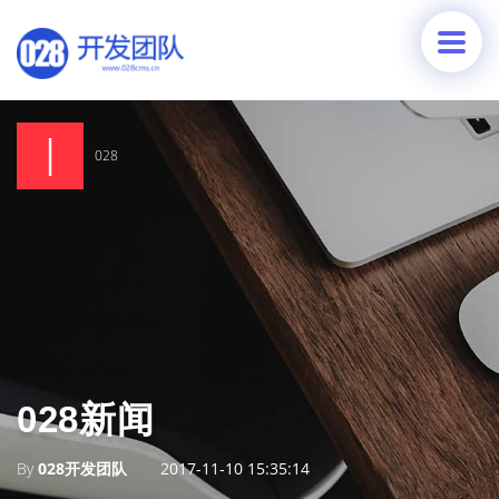
028
028新闻
By
028开发团队
2017-11-10 15:35:14