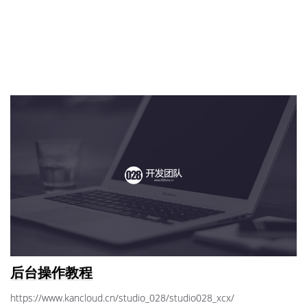
后台操作教程
https://www.kancloud.cn/studio_028/studio028_xcx/​