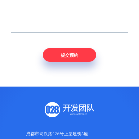
成都市蜀汉路426号上层建筑A座