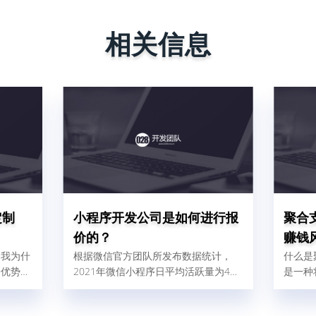
相关信息
定制
小程序开发公司是如何进行报
聚合
价的？
赚钱
。我为什
根据微信官方团队所发布数据统计，
什么是
个优势：
2021年微信小程序日平均活跃量为4、
是一种
快；一个
5亿人，这比2020年增加了32%，由此
的支付
慢最多1
可以得出结论，小程序现在使用人群
各式各