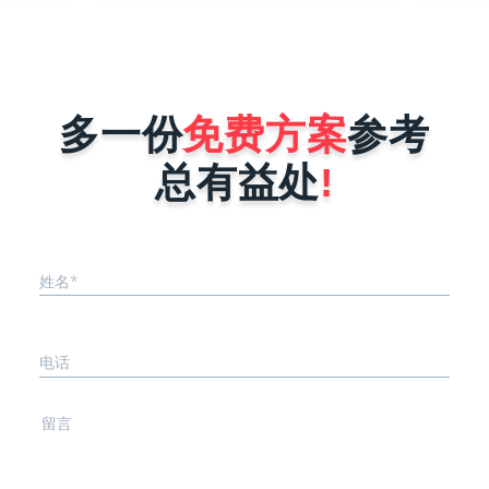
二呢，就
广，对企业做好微信营销是非常有帮助
宝、微
板什么叫
的。那现在很多商家和企业想找小程序
渠道融
、被复刻
开发公司为自己量身定制一个小程序，
件后台
序在做好
但是又怕开发公司报价很高，而犹犹豫
线后会被
豫不敢去咨询。其实小程序开发公司在
能力就是
进行报价时，完全是按照企业小程序需
多一份
免费方案
参考
序要稳
求来决定，具体报价影响因素有以下这
..
几点。1、小程序的功能确定不同行
总有益处
!
业...
姓名*
电话