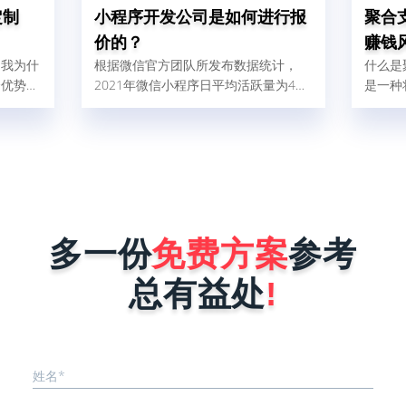
定制
小程序开发公司是如何进行报
聚合
价的？
赚钱
。我为什
根据微信官方团队所发布数据统计，
什么是
个优势：
2021年微信小程序日平均活跃量为4、
是一种
快；一个
5亿人，这比2020年增加了32%，由此
的支付
慢最多1
可以得出结论，小程序现在使用人群
各式各
二呢，就
广，对企业做好微信营销是非常有帮助
宝、微
板什么叫
的。那现在很多商家和企业想找小程序
渠道融
、被复刻
开发公司为自己量身定制一个小程序，
件后台
序在做好
但是又怕开发公司报价很高，而犹犹豫
线后会被
豫不敢去咨询。其实小程序开发公司在
能力就是
进行报价时，完全是按照企业小程序需
多一份
免费方案
参考
序要稳
求来决定，具体报价影响因素有以下这
..
几点。1、小程序的功能确定不同行
总有益处
!
业...
姓名*