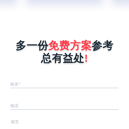
慢最多1
可以得出结论，小程序现在使用人群
各式各
二呢，就
广，对企业做好微信营销是非常有帮助
宝、微
板什么叫
的。那现在很多商家和企业想找小程序
渠道融
、被复刻
开发公司为自己量身定制一个小程序，
件后台
序在做好
但是又怕开发公司报价很高，而犹犹豫
线后会被
豫不敢去咨询。其实小程序开发公司在
能力就是
进行报价时，完全是按照企业小程序需
多一份
免费方案
参考
序要稳
求来决定，具体报价影响因素有以下这
..
几点。1、小程序的功能确定不同行
总有益处
!
业...
姓名*
电话