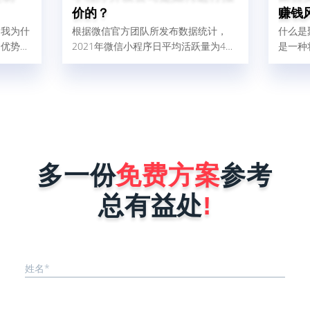
价的？
赚钱
。我为什
根据微信官方团队所发布数据统计，
什么是
个优势：
2021年微信小程序日平均活跃量为4、
是一种
快；一个
5亿人，这比2020年增加了32%，由此
的支付
慢最多1
可以得出结论，小程序现在使用人群
各式各
二呢，就
广，对企业做好微信营销是非常有帮助
宝、微
板什么叫
的。那现在很多商家和企业想找小程序
渠道融
、被复刻
开发公司为自己量身定制一个小程序，
件后台
序在做好
但是又怕开发公司报价很高，而犹犹豫
线后会被
豫不敢去咨询。其实小程序开发公司在
能力就是
进行报价时，完全是按照企业小程序需
多一份
免费方案
参考
序要稳
求来决定，具体报价影响因素有以下这
..
几点。1、小程序的功能确定不同行
总有益处
!
业...
姓名*