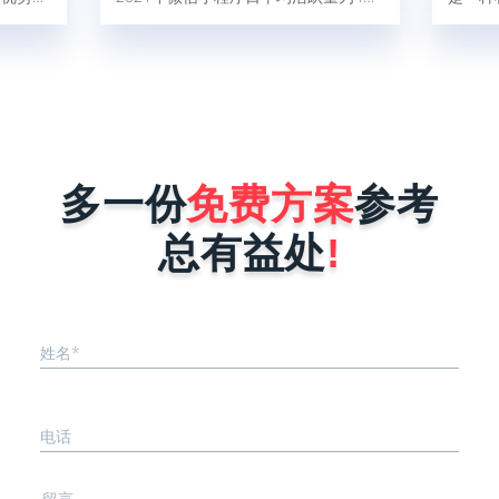
快；一个
5亿人，这比2020年增加了32%，由此
的支付
慢最多1
可以得出结论，小程序现在使用人群
各式各
二呢，就
广，对企业做好微信营销是非常有帮助
宝、微
板什么叫
的。那现在很多商家和企业想找小程序
渠道融
、被复刻
开发公司为自己量身定制一个小程序，
件后台
序在做好
但是又怕开发公司报价很高，而犹犹豫
线后会被
豫不敢去咨询。其实小程序开发公司在
能力就是
进行报价时，完全是按照企业小程序需
多一份
免费方案
参考
序要稳
求来决定，具体报价影响因素有以下这
..
几点。1、小程序的功能确定不同行
总有益处
!
业...
姓名*
电话