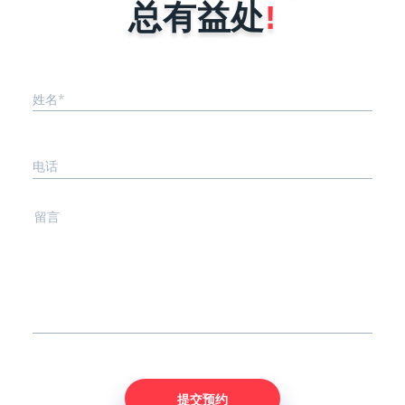
..
几点。1、小程序的功能确定不同行
总有益处
!
业...
姓名*
电话