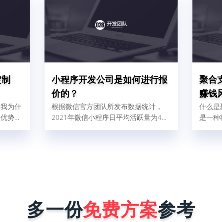
定制
小程序开发公司是如何进行报
聚合
价的？
赚钱
。我为什
根据微信官方团队所发布数据统计，
什么是
个优势：
2021年微信小程序日平均活跃量为4、
是一种
快；一个
5亿人，这比2020年增加了32%，由此
的支付
慢最多1
可以得出结论，小程序现在使用人群
各式各
二呢，就
广，对企业做好微信营销是非常有帮助
宝、微
板什么叫
的。那现在很多商家和企业想找小程序
渠道融
、被复刻
开发公司为自己量身定制一个小程序，
件后台
序在做好
但是又怕开发公司报价很高，而犹犹豫
线后会被
豫不敢去咨询。其实小程序开发公司在
能力就是
进行报价时，完全是按照企业小程序需
多一份
免费方案
参考
序要稳
求来决定，具体报价影响因素有以下这