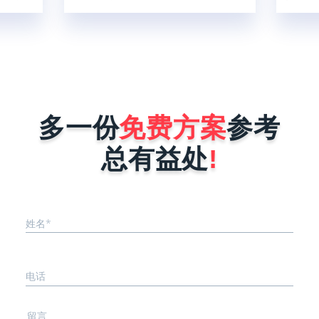
快；一个
5亿人，这比2020年增加了32%，由此
的支付
慢最多1
可以得出结论，小程序现在使用人群
各式各
二呢，就
广，对企业做好微信营销是非常有帮助
宝、微
板什么叫
的。那现在很多商家和企业想找小程序
渠道融
、被复刻
开发公司为自己量身定制一个小程序，
件后台
序在做好
但是又怕开发公司报价很高，而犹犹豫
线后会被
豫不敢去咨询。其实小程序开发公司在
能力就是
进行报价时，完全是按照企业小程序需
多一份
免费方案
参考
序要稳
求来决定，具体报价影响因素有以下这
..
几点。1、小程序的功能确定不同行
总有益处
!
业...
姓名*
电话