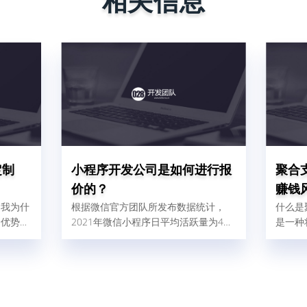
相关信息
定制
小程序开发公司是如何进行报
聚合
价的？
赚钱
。我为什
根据微信官方团队所发布数据统计，
什么是
个优势：
2021年微信小程序日平均活跃量为4、
是一种
快；一个
5亿人，这比2020年增加了32%，由此
的支付
慢最多1
可以得出结论，小程序现在使用人群
各式各
二呢，就
广，对企业做好微信营销是非常有帮助
宝、微
板什么叫
的。那现在很多商家和企业想找小程序
渠道融
、被复刻
开发公司为自己量身定制一个小程序，
件后台