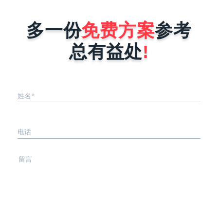
序在做好
但是又怕开发公司报价很高，而犹犹豫
线后会被
豫不敢去咨询。其实小程序开发公司在
能力就是
进行报价时，完全是按照企业小程序需
多一份
免费方案
参考
序要稳
求来决定，具体报价影响因素有以下这
..
几点。1、小程序的功能确定不同行
总有益处
!
业...
姓名*
电话