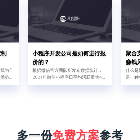
定制
小程序开发公司是如何进行报
聚合
价的？
赚钱
。我为什
根据微信官方团队所发布数据统计，
什么是
个优势：
2021年微信小程序日平均活跃量为4、
是一种
快；一个
5亿人，这比2020年增加了32%，由此
的支付
慢最多1
可以得出结论，小程序现在使用人群
各式各
二呢，就
广，对企业做好微信营销是非常有帮助
宝、微
板什么叫
的。那现在很多商家和企业想找小程序
渠道融
、被复刻
开发公司为自己量身定制一个小程序，
件后台
序在做好
但是又怕开发公司报价很高，而犹犹豫
线后会被
豫不敢去咨询。其实小程序开发公司在
能力就是
进行报价时，完全是按照企业小程序需
多一份
免费方案
参考
序要稳
求来决定，具体报价影响因素有以下这