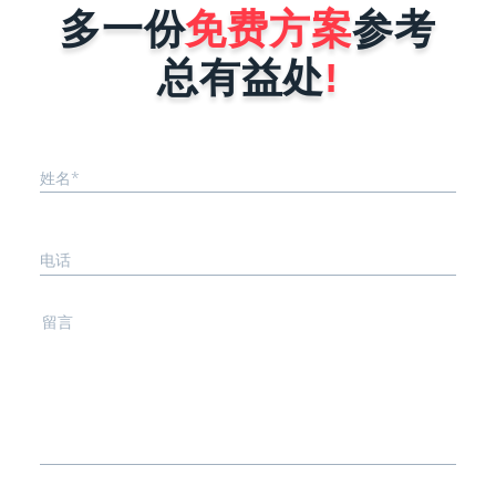
能力就是
进行报价时，完全是按照企业小程序需
多一份
免费方案
参考
序要稳
求来决定，具体报价影响因素有以下这
..
几点。1、小程序的功能确定不同行
总有益处
!
业...
姓名*
电话