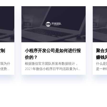
定制
小程序开发公司是如何进行报
聚合
价的？
赚钱
。我为什
根据微信官方团队所发布数据统计，
什么是
个优势：
2021年微信小程序日平均活跃量为4、
是一种
快；一个
5亿人，这比2020年增加了32%，由此
的支付
慢最多1
可以得出结论，小程序现在使用人群
各式各
二呢，就
广，对企业做好微信营销是非常有帮助
宝、微
板什么叫
的。那现在很多商家和企业想找小程序
渠道融
、被复刻
开发公司为自己量身定制一个小程序，
件后台
序在做好
但是又怕开发公司报价很高，而犹犹豫
线后会被
豫不敢去咨询。其实小程序开发公司在