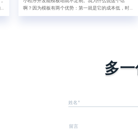
前，
小程序开发能模板咱就不定制。我为什么说这个话
的
啊？因为模板有两个优势：第一就是它的成本低，时
户
间够快；一个小程序商城我们交付快2-3天，慢最多1
周；成本也很低几千块钱。第二呢，就是模板要比定
制稳定；模板模板什么叫模板，已经做好了，被人校
验、被复刻过多次才叫模板嘛。模板小程序在做好
后，会经过自己内部测试，上线后会被更多的用户测
试，那他的稳定能力就是要比刚上线的定制开发的小
程序要稳定。而定制开发是从0到1的过程...
多一
姓名*