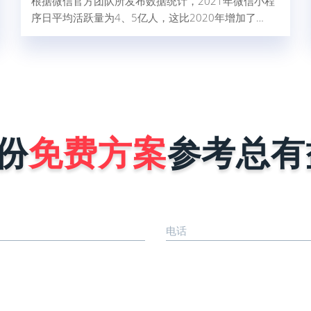
根据微信官方团队所发布数据统计，2021年微信小程
序日平均活跃量为4、5亿人，这比2020年增加了
32%，由此可以得出结论，小程序现在使用人群广，
对企业做好微信营销是非常有帮助的。那现在很多商
家和企业想找小程序开发公司为自己量身定制一个小
程序，但是又怕开发公司报价很高，而犹犹豫豫不敢
去咨询。其实小程序开发公司在进行报价时，完全是
按照企业小程序需求来决定，具体报价影响因素有以
下这几点。1、小程序的功能确定不同行业...
份
免费方案
参考总有
电话