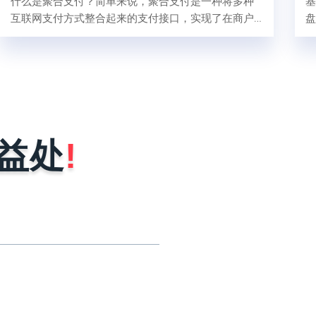
什么是聚合支付？简单来说，聚合支付是一种将多种
基
互联网支付方式整合起来的支付接口，实现了在商户
盘
的收银台将各式各样的二维码集中在一起，将支付
宝、微信支付、银联、闪付等多种支付渠道融合在一
起，汇聚在同一系统的软件后台管理。
益处
!