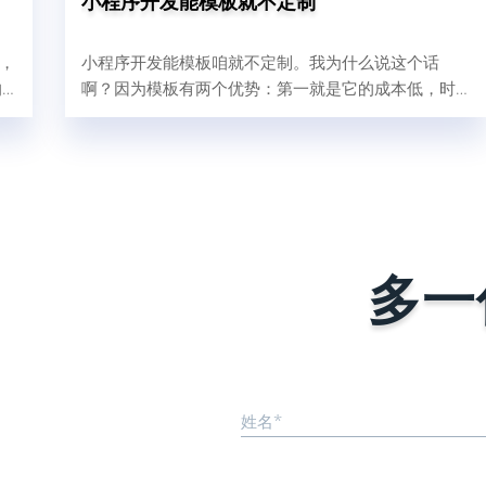
小程序开发能模板就不定制
前，
小程序开发能模板咱就不定制。我为什么说这个话
的
啊？因为模板有两个优势：第一就是它的成本低，时
户
间够快；一个小程序商城我们交付快2-3天，慢最多1
周；成本也很低几千块钱。第二呢，就是模板要比定
制稳定；模板模板什么叫模板，已经做好了，被人校
验、被复刻过多次才叫模板嘛。模板小程序在做好
后，会经过自己内部测试，上线后会被更多的用户测
试，那他的稳定能力就是要比刚上线的定制开发的小
程序要稳定。而定制开发是从0到1的过程...
多一
姓名*