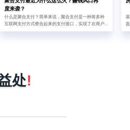
聚合支付最近为什么这么火？赚钱风口再
度来袭？
什么是聚合支付？简单来说，聚合支付是一种将多种
基
互联网支付方式整合起来的支付接口，实现了在商户
盘
的收银台将各式各样的二维码集中在一起，将支付
宝、微信支付、银联、闪付等多种支付渠道融合在一
起，汇聚在同一系统的软件后台管理。
益处
!