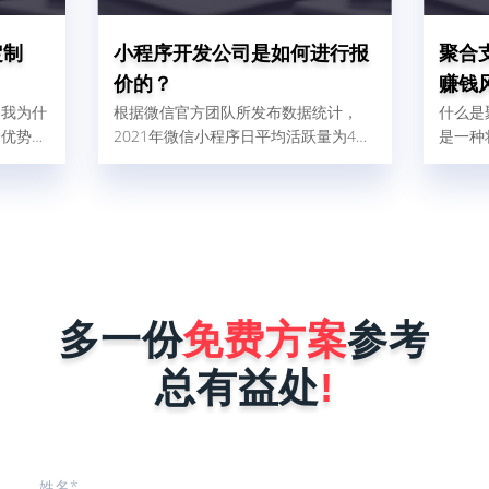
定制
小程序开发公司是如何进行报
聚合
价的？
赚钱
。我为什
根据微信官方团队所发布数据统计，
什么是
个优势：
2021年微信小程序日平均活跃量为4、
是一种
快；一个
5亿人，这比2020年增加了32%，由此
的支付
慢最多1
可以得出结论，小程序现在使用人群
各式各
二呢，就
广，对企业做好微信营销是非常有帮助
宝、微
板什么叫
的。那现在很多商家和企业想找小程序
渠道融
、被复刻
开发公司为自己量身定制一个小程序，
件后台
序在做好
但是又怕开发公司报价很高，而犹犹豫
线后会被
豫不敢去咨询。其实小程序开发公司在
能力就是
进行报价时，完全是按照企业小程序需
多一份
免费方案
参考
序要稳
求来决定，具体报价影响因素有以下这
..
几点。1、小程序的功能确定不同行
总有益处
!
业...
姓名*