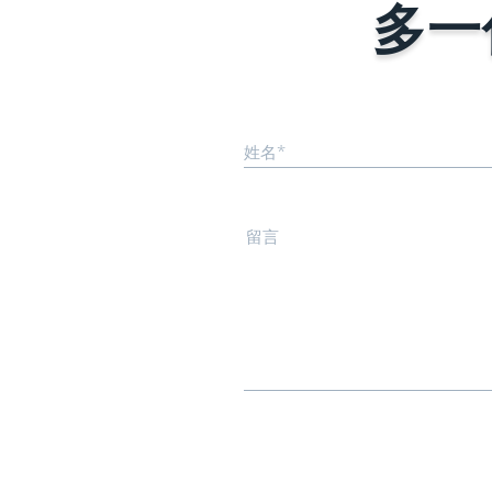
多一
姓名*