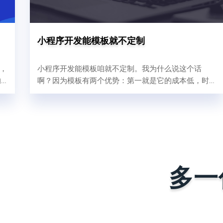
小程序开发能模板就不定制
前，
小程序开发能模板咱就不定制。我为什么说这个话
的
啊？因为模板有两个优势：第一就是它的成本低，时
户
间够快；一个小程序商城我们交付快2-3天，慢最多1
周；成本也很低几千块钱。第二呢，就是模板要比定
制稳定；模板模板什么叫模板，已经做好了，被人校
验、被复刻过多次才叫模板嘛。模板小程序在做好
后，会经过自己内部测试，上线后会被更多的用户测
试，那他的稳定能力就是要比刚上线的定制开发的小
程序要稳定。而定制开发是从0到1的过程...
多一