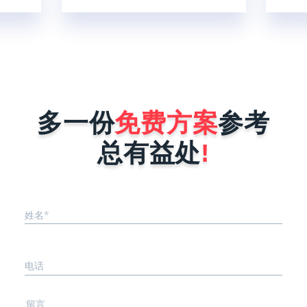
快；一个
5亿人，这比2020年增加了32%，由此
的支付
慢最多1
可以得出结论，小程序现在使用人群
各式各
二呢，就
广，对企业做好微信营销是非常有帮助
宝、微
板什么叫
的。那现在很多商家和企业想找小程序
渠道融
、被复刻
开发公司为自己量身定制一个小程序，
件后台
序在做好
但是又怕开发公司报价很高，而犹犹豫
线后会被
豫不敢去咨询。其实小程序开发公司在
能力就是
进行报价时，完全是按照企业小程序需
多一份
免费方案
参考
序要稳
求来决定，具体报价影响因素有以下这
..
几点。1、小程序的功能确定不同行
总有益处
!
业...
姓名*
电话